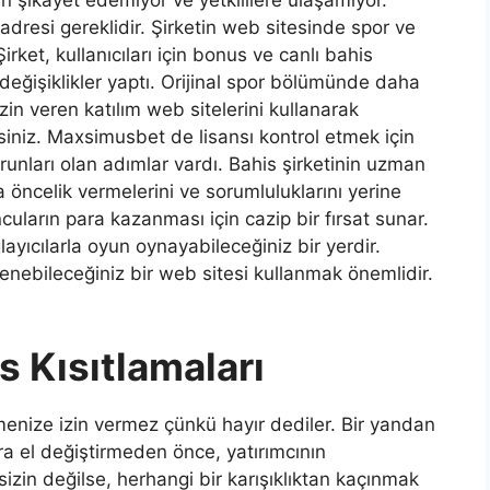
n şikayet edemiyor ve yetkililere ulaşamıyor.
 adresi gereklidir. Şirketin web sitesinde spor ve
Şirket, kullanıcıları için bonus ve canlı bahis
eğişiklikler yaptı. Orijinal spor bölümünde daha
in veren katılım web sitelerini kullanarak
siniz. Maxsimusbet de lisansı kontrol etmek için
orunları olan adımlar vardı. Bahis şirketinin uzman
na öncelik vermelerini ve sorumluluklarını yerine
cuların para kazanması için cazip bir fırsat sunar.
ayıcılarla oyun oynayabileceğiniz bir yerdir.
enebileceğiniz bir web sitesi kullanmak önemlidir.
 Kısıtlamaları
nize izin vermez çünkü hayır dediler. Bir yandan
Para el değiştirmeden önce, yatırımcının
sizin değilse, herhangi bir karışıklıktan kaçınmak