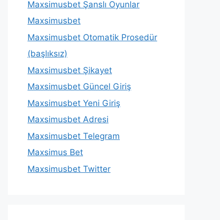
Maxsimusbet Şanslı Oyunlar
Maxsimusbet
Maxsimusbet Otomatik Prosedür
(başlıksız)
Maxsimusbet Şikayet
Maxsimusbet Güncel Giriş
Maxsimusbet Yeni Giriş
Maxsimusbet Adresi
Maxsimusbet Telegram
Maxsimus Bet
Maxsimusbet Twitter