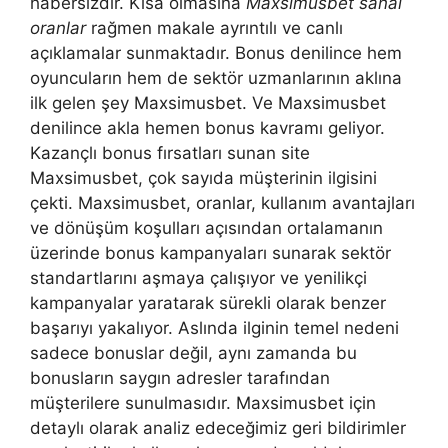
habersizdir. Kısa olmasına
Maxsimusbet sanal
oranlar
rağmen makale ayrıntılı ve canlı
açıklamalar sunmaktadır. Bonus denilince hem
oyuncuların hem de sektör uzmanlarının aklına
ilk gelen şey Maxsimusbet. Ve Maxsimusbet
denilince akla hemen bonus kavramı geliyor.
Kazançlı bonus fırsatları sunan site
Maxsimusbet, çok sayıda müşterinin ilgisini
çekti. Maxsimusbet, oranlar, kullanım avantajları
ve dönüşüm koşulları açısından ortalamanın
üzerinde bonus kampanyaları sunarak sektör
standartlarını aşmaya çalışıyor ve yenilikçi
kampanyalar yaratarak sürekli olarak benzer
başarıyı yakalıyor. Aslında ilginin temel nedeni
sadece bonuslar değil, aynı zamanda bu
bonusların saygın adresler tarafından
müşterilere sunulmasıdır. Maxsimusbet için
detaylı olarak analiz edeceğimiz geri bildirimler