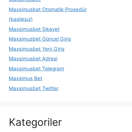
Maxsimusbet Otomatik Prosedür
(başlıksız)
Maxsimusbet Şikayet
Maxsimusbet Güncel Giriş
Maxsimusbet Yeni Giriş
Maxsimusbet Adresi
Maxsimusbet Telegram
Maxsimus Bet
Maxsimusbet Twitter
Kategoriler