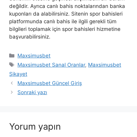
değildir. Ayrıca canlı bahis noktalarından banka
kuponları da alabilirsiniz. Sitenin spor bahisleri
platformunda canlı bahis ile ilgili gerekli tüm
bilgileri toplamak için spor bahisleri hizmetine
başvurabilirsiniz.
Kategoriler
Maxsimusbet
Etiketler
Maxsimusbet Sanal Oranlar
,
Maxsimusbet
Şikayet
Maxsimusbet Güncel Giriş
Sonraki yazı
Yorum yapın