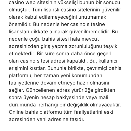
casino web sitesinin yükselişi bunun bir sonucu
olmuştur. Tüm lisanslı casino sitelerinin güvenilir
olarak kabul edilemeyeceğini unutmamak
önemlidir. Bu nedenle her casino sitesine
lisansları dikkate alınarak güvenilmemelidir. Bu
nedenle çoğu bahis sitesi hala mevcut
adresinizden giriş yapma zorunluluğunu teşvik
etmektedir. Bir süre sonra daha önce geçerli
olan casino sitesi adresi kapatıldı. Bu, kullanıcı
erişimini kısıtlar. Bununla birlikte, çevrimiçi bahis
platformu, her zaman yeni konumundan
faaliyetlerine devam etmeye hazır olmasını
sağlar. Güncellenen adres yürürlüğe girdikten
sonra üyenin hesap bakiyesinde veya mali
durumunda herhangi bir değişiklik olmayacaktır.
Online bahis platformu tüm faaliyetlerini eski
adresinden yeni adresine taşıdı.