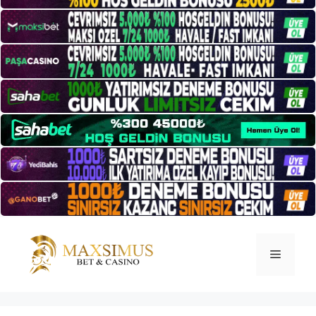
İçeriğe
atla
Menü