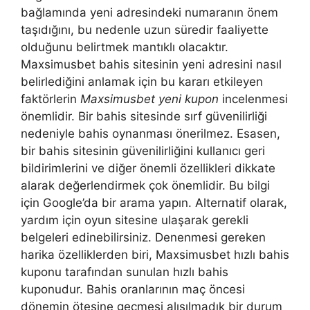
bağlamında yeni adresindeki numaranın önem
taşıdığını, bu nedenle uzun süredir faaliyette
olduğunu belirtmek mantıklı olacaktır.
Maxsimusbet bahis sitesinin yeni adresini nasıl
belirlediğini anlamak için bu kararı etkileyen
faktörlerin
Maxsimusbet yeni kupon
incelenmesi
önemlidir. Bir bahis sitesinde sırf güvenilirliği
nedeniyle bahis oynanması önerilmez. Esasen,
bir bahis sitesinin güvenilirliğini kullanıcı geri
bildirimlerini ve diğer önemli özellikleri dikkate
alarak değerlendirmek çok önemlidir. Bu bilgi
için Google’da bir arama yapın. Alternatif olarak,
yardım için oyun sitesine ulaşarak gerekli
belgeleri edinebilirsiniz. Denenmesi gereken
harika özelliklerden biri, Maxsimusbet hızlı bahis
kuponu tarafından sunulan hızlı bahis
kuponudur. Bahis oranlarının maç öncesi
dönemin ötesine geçmesi alışılmadık bir durum