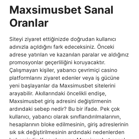
Maxsimusbet Sanal
Oranlar
Siteyi ziyaret ettiğinizde doğrudan kullanıcı
adınızla açıldığını fark edeceksiniz. Önceki
adrese yatırılan ve kazanılan paralar ve aldığınız
promosyonlar geçerliliğini koruyacaktır.
Çalışmayan kişiler, yabancı çevrimiçi casino
platformlarını ziyaret edenler veya iş gücüne
yeni başlayanlar da Maxsimusbet sitelerini
arayabilir. Akıllarındaki öncelikli endişe,
Maxsimusbet giriş adresini değiştirmenin
ardındaki sebep nedir? Bu bir ifade. Pek çok
kullanıcı, yabancı olarak sınıflandırılmalarının,
hesaplarının bloke edilmesinin, giriş adreslerinin
sık sık değiştirilmesinin ardındaki nedenlerden