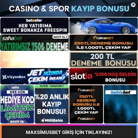
×
MAXSİMUSBET GİRİŞ İÇİN TIKLAYINIZ!