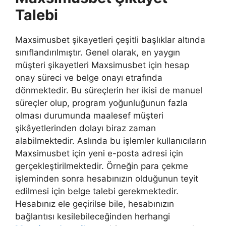
Talebi
Maxsimusbet şikayetleri çeşitli başlıklar altında
sınıflandırılmıştır. Genel olarak, en yaygın
müşteri şikayetleri Maxsimusbet için hesap
onay süreci ve belge onayı etrafında
dönmektedir. Bu süreçlerin her ikisi de manuel
süreçler olup, program yoğunluğunun fazla
olması durumunda maalesef müşteri
şikâyetlerinden dolayı biraz zaman
alabilmektedir. Aslında bu işlemler kullanıcıların
Maxsimusbet için yeni e-posta adresi için
gerçekleştirilmektedir. Örneğin para çekme
işleminden sonra hesabınızın olduğunun teyit
edilmesi için belge talebi gerekmektedir.
Hesabınız ele geçirilse bile, hesabınızın
bağlantısı kesilebileceğinden herhangi