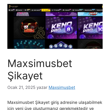
Maxsimusbet
Şikayet
Ocak 21, 2025
yazar
Maxsimusbet
Maxsimusbet Şikayet giriş adresine ulaşabilmek
için yeni üye oluşturmanız gerekmektedir ve