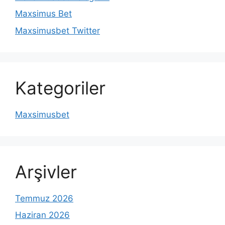
Maxsimus Bet
Maxsimusbet Twitter
Kategoriler
Maxsimusbet
Arşivler
Temmuz 2026
Haziran 2026