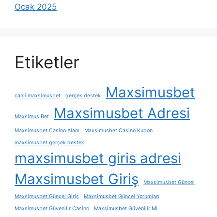
Ocak 2025
Etiketler
Maxsimusbet
canli maxsimusbet
gerçek destek
Maxsimusbet Adresi
Maxsimus Bet
Maxsimusbet Casino Alanı
Maxsimusbet Casino Kupon
maxsimusbet gerçek destek
maxsimusbet giris adresi
Maxsimusbet Giriş
Maxsimusbet Güncel
Maxsimusbet Güncel Giriş
Maxsimusbet Güncel Yorumları
Maxsimusbet Güvenilir Casino
Maxsimusbet Güvenilir Mi