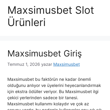
Maxsimusbet Slot
Ürünleri
Maxsimusbet Giriş
Temmuz 1, 2026
yazar
Maxsimusbet
Maxsimusbet bu faktörün ne kadar önemli
olduğunu anlıyor ve üyelerini heyecanlandırmak
için ekstra ödüller veriyor. Bu Maxsimusbet ilgi
çekici yerlerinden sadece bir tanesi.
Maxsimusbet kullanımı kolaydır ve çok az
sorunu vardır, bu nedenle kullanıcılar onu sık sık