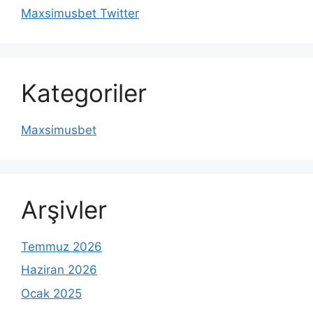
Maxsimusbet Twitter
Kategoriler
Maxsimusbet
Arşivler
Temmuz 2026
Haziran 2026
Ocak 2025